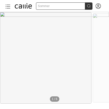


Sommer
1
/
6